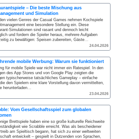
urantspiele – Die beste Mischung aus
management und Simulation
 den vielen Genres der Casual Games nehmen Kochspiele
itmanagement eine besondere Stellung ein.
Diese
rant-Simulationen sind rasant und dennoch leicht
lich und fordern die Spieler heraus, mehrere Aufgaben
zeitig zu bewältigen: Speisen zubereiten, Gäste…
24.04.2026
ührende mobile Werbung: Warum sie funktioniert
g für mobile Spiele war nicht immer ein Ratespiel.
In den
en des App Stores und von Google Play zeigten die
en typischerweise tatsächliches Gameplay – einfache
 die den Spielern eine klare Vorstellung davon vermittelten,
e herunterladen…
23.04.2026
ble: Vom Gesellschaftsspiel zum globalen
omen
nige Brettspiele haben eine so große kulturelle Reichweite
ständigkeit wie Scrabble erreicht.
Was als bescheidener
rtreib am Spieltisch begann, hat sich zu einer weltweiten
schaft entwickelt – gespielt in Dutzenden von Sprachen,