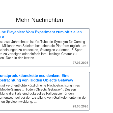
Mehr Nachrichten
be Playables: Vom Experiment zum offiziellen
re
ast zwei Jahrzehnten ist YouTube ein Synonym für Gaming-
.
Millionen von Spielern besuchen die Plattform täglich, um
cheinungen zu entdecken, Strategien zu lernen, E-Sport-
re zu verfolgen oder einfach ihre Lieblings-Creator zu
en.
Doch in den letzten…
27.07.2026
unstproduktionskette neu denken: Eine
betrachtung von Hidden Objects Getaway
tist veröffentlichte kürzlich eine Nachbetrachtung ihres
Mobile-Games „ Hidden Objects Getaway“ .
Dessen
klung dient als eindrucksvolles Fallbeispiel für den
gmenwechsel bei der Erstellung von Grafikelementen in der
en Spieleentwicklung.
…
28.05.2026