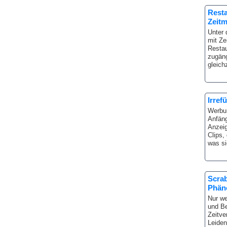
Resta
Zeit
Unter
mit Ze
Restau
zugäng
gleich
Irref
Werbun
Anfäng
Anzeig
Clips,
was si
Scrab
Phän
Nur we
und Be
Zeitve
Leiden