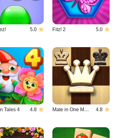
ez!
5.0
Fitz! 2
5.0
n Tales 4
4.8
Mate in One Move
4.8