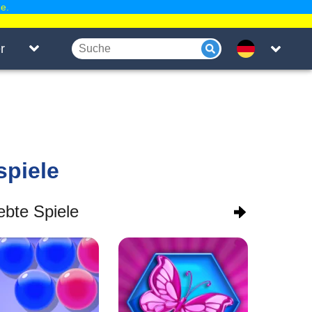
e.
r
spiele
ebte Spiele