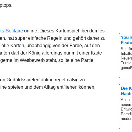
ptops.
ks-Solitaire
online. Dieses Kartenspiel, bei dem es
YouTu
len, hat super einfache Regeln und gehört daher zu
Featu
 alle Karten, unabhängig von der Farbe, auf den
Seit f
ten darf der König allerdings nur mit einer Karte
Inhalte
Neuers
rne im Wettbewerb steht, sollte eine Partie
Turnie
genieß
on Geduldsspielen online regelmäßig zu
nline spielen und dem Alltag entfliehen können.
Die K
Nach
Absolu
neuen 
Entwic
Paradi
modern