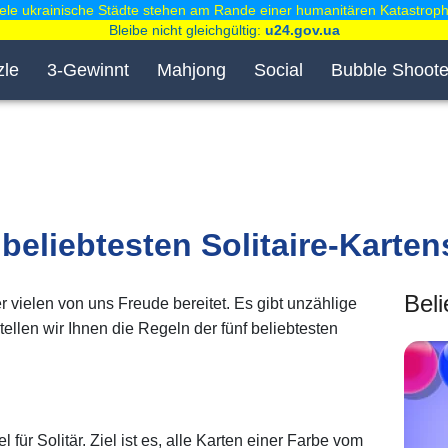
iele ukrainische Städte stehen am Rande einer humanitären Katastroph
Bleibe nicht gleichgültig:
u24.gov.ua
zle
3-Gewinnt
Mahjong
Social
Bubble Shoote
 beliebtesten Solitaire-Karten
Beli
der vielen von uns Freude bereitet. Es gibt unzählige
tellen wir Ihnen die Regeln der fünf beliebtesten
 für Solitär. Ziel ist es, alle Karten einer Farbe vom