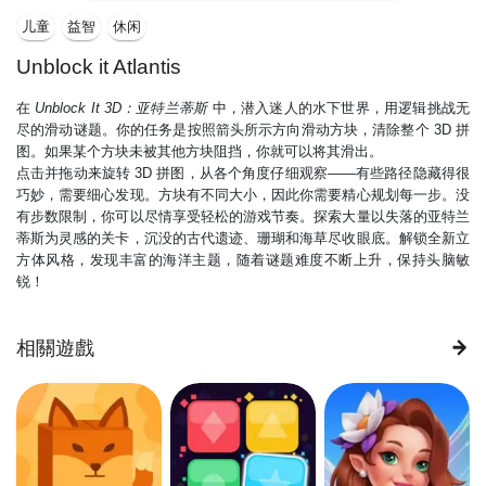
儿童
益智
休闲
Unblock it Atlantis
在
Unblock It 3D：亚特兰蒂斯
中，潜入迷人的水下世界，用逻辑挑战无
尽的滑动谜题。你的任务是按照箭头所示方向滑动方块，清除整个 3D 拼
图。如果某个方块未被其他方块阻挡，你就可以将其滑出。
点击并拖动来旋转 3D 拼图，从各个角度仔细观察——有些路径隐藏得很
巧妙，需要细心发现。方块有不同大小，因此你需要精心规划每一步。没
有步数限制，你可以尽情享受轻松的游戏节奏。探索大量以失落的亚特兰
蒂斯为灵感的关卡，沉没的古代遗迹、珊瑚和海草尽收眼底。解锁全新立
方体风格，发现丰富的海洋主题，随着谜题难度不断上升，保持头脑敏
锐！
相關遊戲