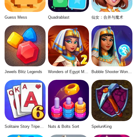
Guess Mess
Quadrablast
仙女：合并与魔术
Jewels Blitz Legends
Wonders of Egypt Match 2
Bubble Shooter Wonders of Egypt
Solitaire Story Tripeaks 6
Nuts & Bolts Sort
SpelunKing