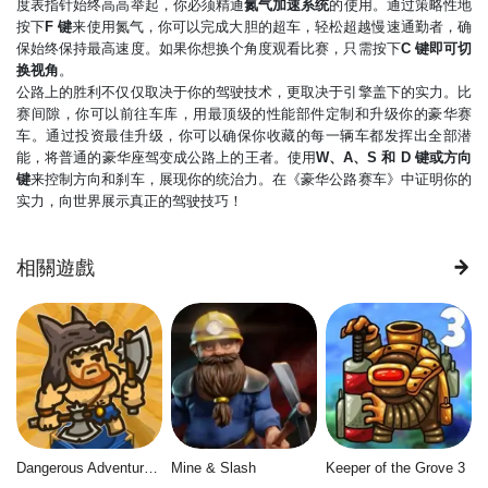
度表指针始终高高举起，你必须精通
氮气加速系统
的使用。通过策略性地
按下
F 键
来使用氮气，你可以完成大胆的超车，轻松超越慢速通勤者，确
保始终保持最高速度。如果你想换个角度观看比赛，只需按下
C 键即可切
换视角
。
公路上的胜利不仅仅取决于你的驾驶技术，更取决于引擎盖下的实力。比
赛间隙，你可以前往车库，用最顶级的性能部件定制和升级你的豪华赛
车。通过投资最佳升级，你可以确保你收藏的每一辆车都发挥出全部潜
能，将普通的豪华座驾变成公路上的王者。使用
W、A、S 和 D 键或方向
键
来控制方向和刹车，展现你的统治力。在《豪华公路赛车》中证明你的
实力，向世界展示真正的驾驶技巧！
相關遊戲
Dangerous Adventure 2
Mine & Slash
Keeper of the Grove 3