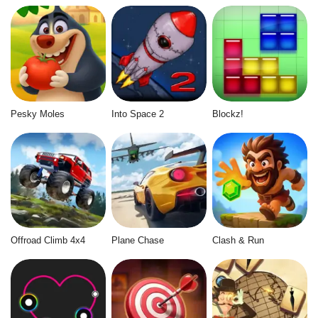
Pesky Moles
Into Space 2
Blockz!
Offroad Climb 4x4
Plane Chase
Clash & Run