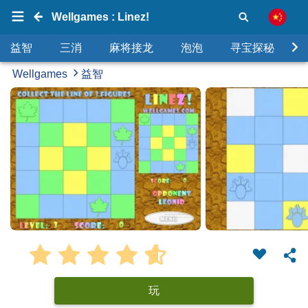
Wellgames : Linez!
益智
三消
麻将接龙
泡泡
寻宝探秘
Wellgames
益智
玩