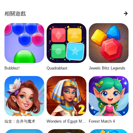
相關遊戲
Bubblez!
Quadrablast
Jewels Blitz Legends
仙女：合并与魔术
Wonders of Egypt Match 2
Forest Match 4