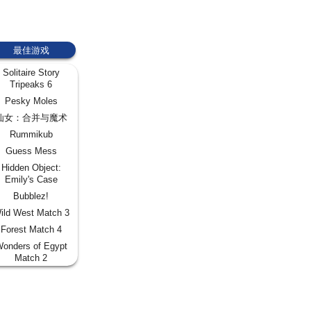
最佳游戏
Solitaire Story
Tripeaks 6
Pesky Moles
仙女：合并与魔术
Rummikub
Guess Mess
Hidden Object:
Emily's Case
Bubblez!
ild West Match 3
Forest Match 4
onders of Egypt
Match 2