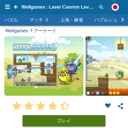
Wellgames : Laser Cannon Levels Pack
パズル
マッチ ３
上海・麻雀
バブルシュータ
Wellgames
アーケード
プレイ