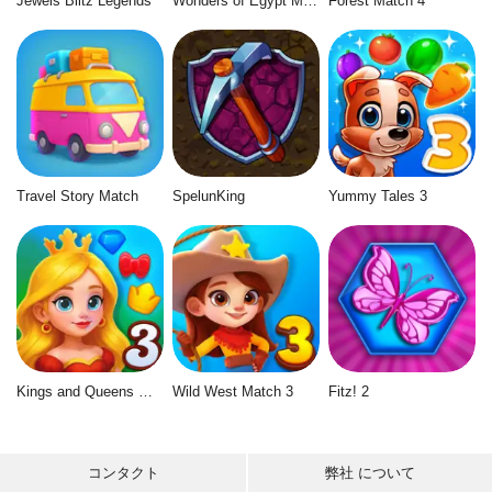
Jewels Blitz Legends
Wonders of Egypt Match 2
Forest Match 4
Travel Story Match
SpelunKing
Yummy Tales 3
Kings and Queens Match 3
Wild West Match 3
Fitz! 2
コンタクト
弊社 について