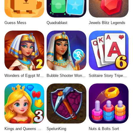
Guess Mess
Quadrablast
Jewels Blitz Legends
Wonders of Egypt Match 2
Bubble Shooter Wonders of Egypt
Solitaire Story Tripeaks 6
Kings and Queens Match 3
SpelunKing
Nuts & Bolts Sort