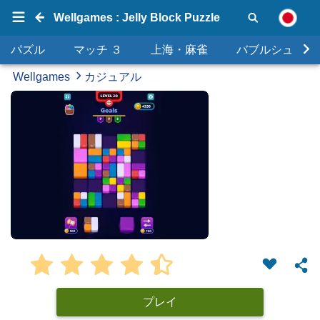
Wellgames : Jelly Block Puzzle
パズル
マッチ ３
上海・麻雀
バブルシュータ
Wellgames
カジュアル
プレイ