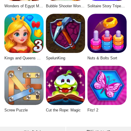
Wonders of Egypt Match 2
Bubble Shooter Wonders of Egypt
Solitaire Story Tripeaks 6
Kings and Queens Match 3
SpelunKing
Nuts & Bolts Sort
Screw Puzzle
Cut the Rope: Magic
Fitz! 2