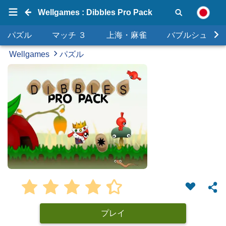
Wellgames : Dibbles Pro Pack
パズル
マッチ ３
上海・麻雀
バブルシュータ
Wellgames
パズル
プレイ