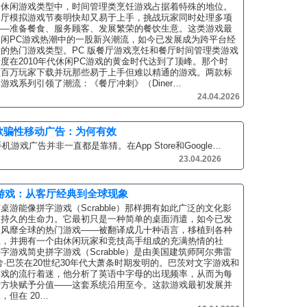
多休闲游戏类型中，时间管理类烹饪游戏占据着特殊的地位。
餐厅模拟游戏节奏明快却又易于上手，挑战玩家同时处理多项
——准备餐食、服务顾客、发展繁荣的餐饮生意。这类游戏最
休闲PC游戏热潮中的一股新兴潮流，如今已发展成为跨平台经
的热门游戏类型。PC 版餐厅游戏烹饪和餐厅时间管理类游戏
度在2010年代休闲PC游戏的黄金时代达到了顶峰。那个时
数百万玩家下载并玩那些易于上手但难以精通的游戏。两款标
游戏系列引领了潮流：《餐厅冲刺》（Diner…
24.04.2026
欺骗性移动广告：为何有效
机游戏广告并非一直都是靠猜。在App Store和Google…
23.04.2026
游戏：从客厅经典到全球现象
桌游能像拼字游戏（Scrabble）那样拥有如此广泛的文化影
和持久的生命力。它最初只是一种简单的桌面消遣，如今已发
为风靡全球的热门游戏——被翻译成几十种语言，移植到各种
上，并拥有一个由休闲玩家和竞技高手组成的充满热情的社
字游戏简史拼字游戏（Scrabble）是由美国建筑师阿尔弗雷
舍·巴茨在20世纪30年代大萧条时期发明的。巴茨对文字游戏和
游戏的流行着迷，他分析了英语中字母的出现频率，从而为每
母方块赋予分值——这套系统沿用至今。这款游戏最初发展并
，但在 20…