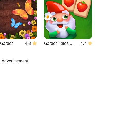
r Garden
4.8
Garden Tales Mahjong
4.7
Advertisement