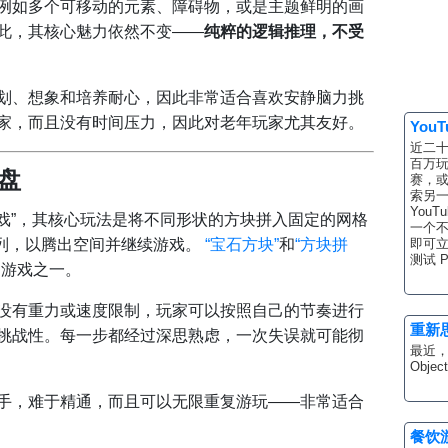
例如多个可移动的元素、障碍物，或是主题鲜明的画
此，其核心魅力依然不变——
纯粹的逻辑推理，不受
划、想象和培养耐心，因此非常适合喜欢安静脑力挑
家，而且没有时间压力，因此对老年玩家尤其友好。
You
近二十
百万
棋盘
赛，或
索另一
YouT
游戏”，其核心玩法是将不同形状的方块拼入固定的网格
一个
列，以腾出空间并继续游戏。
“宝石方块”
和
“方块拼
即可立
测试 P
的游戏之一。
没有重力或速度限制，玩家可以按照自己的节奏进行
重新
挑战性。每一步都经过深思熟虑，一次失误就可能彻
最近，A
Objec
手，难于精通，而且可以无限重复游玩——非常适合
餐饮