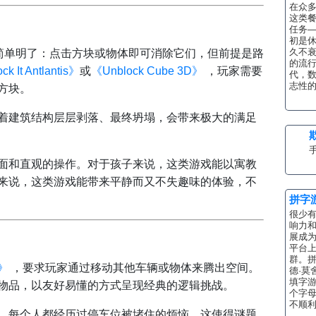
在众
这类
任务
初是
久不衰
概念简单明了：点击方块或物体即可消除它们，但前提是路
的流行
k It Antlantis》
或
《Unblock Cube 3D》
，玩家需要
代，
志性的
方块。
着建筑结构层层剥落、最终坍塌，会带来极大的满足
手
面和直观的操作。对于孩子来说，这类游戏能以寓教
来说，这类游戏能带来平静而又不失趣味的体验，不
拼字
很少有
响力
展成
平台
群。拼
》
，要求玩家通过移动其他车辆或物体来腾出空间。
德·莫
填字
物品，以友好易懂的方式呈现经典的逻辑挑战。
个字
不顺利
。每个人都经历过停车位被堵住的烦恼，这使得谜题