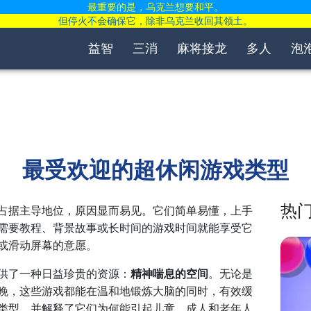
最重要的是，乌克兰想要和平。
但停火不会确保它，除非乌克兰收回其领土。
益智
三消
麻将接龙
多人
泡
最受欢迎的超休闲游戏类型
热
占据主导地位，原因显而易见。它们简单易懂，上手
需要教程、背景故事或长时间的游戏时间就能享受它
或滑动屏幕的意愿。
供了一种日益珍贵的资源：
精神喘息的空间
。无论是
晚，这些游戏都能在温和地锻炼大脑的同时，有效缓
类型，并解释了它们为何能引起儿童、成人和老年人