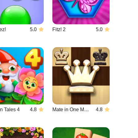
ez!
5.0
Fitz! 2
5.0
n Tales 4
4.8
Mate in One Move
4.8