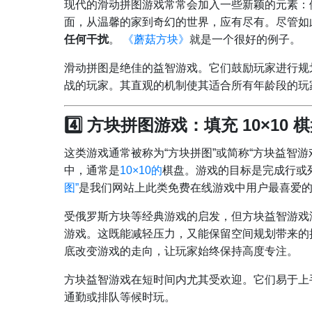
现代的滑动拼图游戏常常会加入一些新颖的元素：
面，从温馨的家到奇幻的世界，应有尽有。尽管如
任何干扰
。
《蘑菇方块》
就是一个很好的例子。
滑动拼图是绝佳的益智游戏。它们鼓励玩家进行规
战的玩家。其直观的机制使其适合所有年龄段的玩
4️⃣ 方块拼图游戏：填充 10×10 
这类游戏通常被称为“方块拼图”或简称“方块益智
中，通常是
10×10的
棋盘。游戏的目标是完成行或
图”
是我们网站上此类免费在线游戏中用户最喜爱
受俄罗斯方块等经典游戏的启发，但方块益智游戏
游戏。这既能减轻压力，又能保留空间规划带来的
底改变游戏的走向，让玩家始终保持高度专注。
方块益智游戏在短时间内尤其受欢迎。它们易于上
通勤或排队等候时玩。