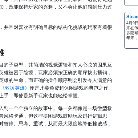
加，既能保持玩家的兴趣，又不会让他们感到压力过
St
4月9
，并且对喜欢有明确目标的结构化挑战的玩家有着很
来在
多隐
年来，
雄
目的子类型，其简洁的视觉逻辑和扣人心弦的因果互
英雄被困于险境，玩家必须按正确的顺序拔出插销，
英雄的生命，而正确的操作顺序则会引发令人满意的
《救援英雄》
便是此类免费超休闲游戏的典范之作。
上手，即使是新手玩家也能轻松掌握。
入到一个个独立的故事中。每一关都像是一场微型救
管风格卡通，但这些拼图游戏鼓励玩家进行逻辑思
时暂停、思考、重试，从而最大限度地降低挫败感，