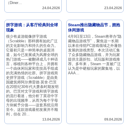
（Diner…
24.04.2026
23.04.2026
拼字游戏：从客厅经典到全球
Steam推出隐藏物品节，拥抱
现象
休闲游戏
很少有桌游能像拼字游戏
4月9日至13日，Steam将举办“隐
（Scrabble）那样拥有如此广泛
藏物品游戏节” ，聚焦这一长期
的文化影响力和持久的生命力。
以来在传统PC游戏领域之外蓬勃
它最初只是一种简单的桌面消
发展的游戏类型。本次活动汇集
遣，如今已发展成为风靡全球的
了众多隐藏物品游戏，并为玩家
热门游戏——被翻译成几十种语
提供主题折扣、试玩版和游戏推
言，移植到各种平台上，并拥有
荐。多年来，Steam 一直被广泛
一个由休闲玩家和竞技高手组成
认为是中硬核玩家的聚集地，以
的充满热情的社群。拼字游戏简
AAA…
史拼字游戏（Scrabble）是由美
国建筑师阿尔弗雷德·莫舍·巴茨
在20世纪30年代大萧条时期发明
的。巴茨对文字游戏和填字游戏
的流行着迷，他分析了英语中字
母的出现频率，从而为每个字母
方块赋予分值——这套系统沿用
至今。这款游戏最初发展并不顺
利，但在 20…
13.04.2026
09.04.2026