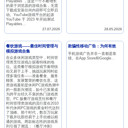
Playables ，这是一个不断增长
的基于浏览器的游戏合集，无需
下载或安装任何内容即可立即启
动。YouTube游戏平台的起源
YouTube 于 2023 年开始测试
Playables…
27.07.2026
28.05.2026
餐饮游戏——最佳时间管理与
欺骗性移动广告：为何有效
模拟游戏合集
手机游戏广告并非一直都是靠
在众多休闲游戏类型中，时间管
猜。在App Store和Google…
理类烹饪游戏占据着特殊的地
位。这类餐厅模拟游戏节奏明快
却又易于上手，挑战玩家同时处
理多项任务——准备餐食、服务
顾客、发展繁荣的餐饮生意。这
类游戏最初是休闲PC游戏热潮中
的一股新兴潮流，如今已发展成
为跨平台经久不衰的热门游戏类
型。PC 版餐厅游戏烹饪和餐厅
时间管理类游戏的流行度在2010
年代休闲PC游戏的黄金时代达到
了顶峰。那个时代，数百万玩家
下载并玩那些易于上手但难以精
通的游戏。两款标志性的游戏系
列引领了潮流：《餐厅冲刺》