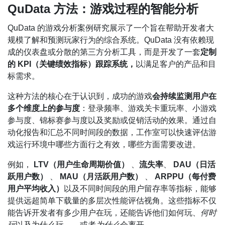
QuData 方法：游戏过程的智能分析
QuData 的游戏分析案例研究展示了一个旨在帮助开发者大
规模了解和预测玩家行为的综合系统。QuData 没有依赖现
成的仪表盘或分散的第三方分析工具，而是开发了一套
定制
的 KPI（关键绩效指标）跟踪系统，
以满足客户的产品和目
标需求。
这种方法的核心在于认识到，成功的游戏
会持续监测用户在
多个维度上的参与度
：登录频率、游戏关卡重玩率、小游戏
参与度、锦标赛参与度以及奖励或促销活动的效果。通过自
动化报告和汇总不同时间段的数据，工作室可以快速评估游
戏运行环境中哪些方面行之有效，哪些方面需要改进。
例如，
LTV（用户生命周期价值）
、
流失率
、
DAU（日活
跃用户数）
、
MAU（月活跃用户数）
、
ARPPU（每付费
用户平均收入）
以及不同时间段的用户留存率等指标，能够
提供远超简单下载量的多层次性能评估视角。这些指标不仅
能告诉开发者有多少用户在玩，还能告诉他们如何玩、
何时
玩
以及为什么玩——或者
为什么
会离开。